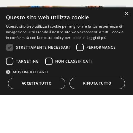
×
Questo sito web utilizza cookie
Questo sito web utilizza i cookie per migliorare la tua esperienza di
navigazione. Utilizzando il nostro sito web acconsenti a tutti i cookie
in conformità con la nostra policy per i cookie.
Leggi di più
STRETTAMENTE NECESSARI
PERFORMANCE
TARGETING
NON CLASSIFICATI
F.LLI SCHIAVONE
MOSTRA DETTAGLI
Via Lecce s.s. 7 ter n. 93, Zona industriale
Campi Salentina (Lecce)
ACCETTA TUTTO
RIFIUTA TUTTO
Tel.
+39 0832 793971
skia@fratellischiavone.com